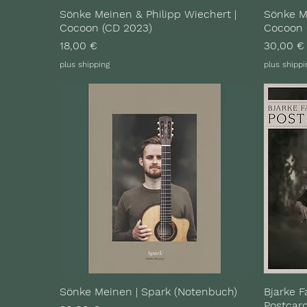
Sönke Meinen & Philipp Wiechert |
Sönke Me
Cocoon (CD 2023)
Cocoon 
Preis
Preis
18,00 €
30,00 €
plus shipping
plus shippi
Sönke Meinen | Spark (Notenbuch)
Bjarke F
Postcard