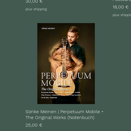
Preis
30,00 €
Preis
18,00 €
plus shipping
plus shippi
Sönke Meinen | Perpetuum Mobile •
The Original Works (Notenbuch)
Preis
25,00 €