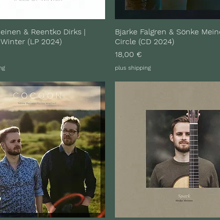
inen & Reentko Dirks |
Bjarke Falgren & Sönke Mein
 Winter (LP 2024)
Circle (CD 2024)
Preis
18,00 €
ng
plus shipping