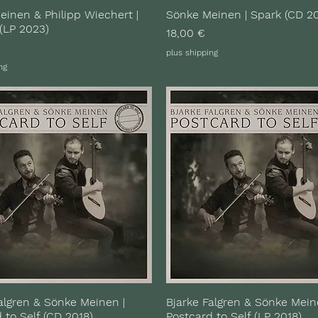
inen & Philipp Wiechert |
Sönke Meinen | Spark (CD 2
(LP 2023)
Preis
18,00 €
plus shipping
ng
algren & Sönke Meinen |
Bjarke Falgren & Sönke Mein
 to Self (CD 2018)
Postcard to Self (LP 2018)