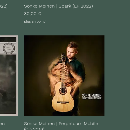
022)
Sönke Meinen | Spark (LP 2022)
Preis
30,00 €
plus shipping
en |
Sönke Meinen | Perpetuum Mobile
(CD 2016)