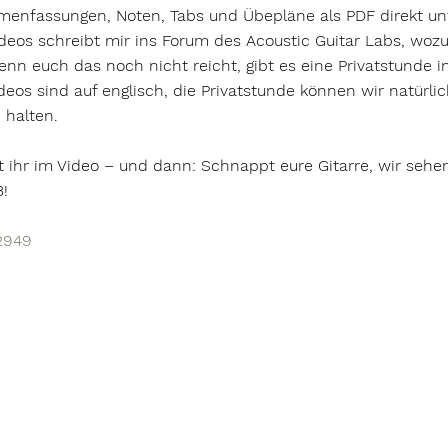
enfassungen, Noten, Tabs und Übepläne als PDF direkt unt
Videos schreibt mir ins Forum des Acoustic Guitar Labs, woz
enn euch das noch nicht reicht, gibt es eine Privatstunde i
deos sind auf englisch, die Privatstunde können wir natürli
 halten.
rt ihr im Video – und dann: Schnappt eure Gitarre, wir sehe
! 
h2949