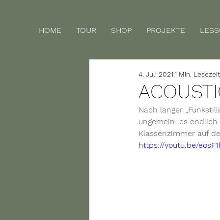
HOME
TOUR
SHOP
PROJEKTE
LES
4. Juli 2021
1 Min. Lesezeit
ACOUSTIC
Nach langer „Funkstill
ungemein, es endlich 
Klassenzimmer auf der
https://youtu.be/eosF