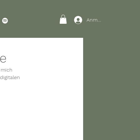
Anmelden
re
e mich 
igitalen 