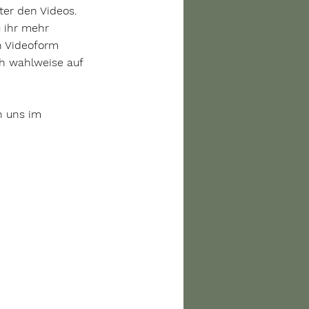
er den Videos. 
u ihr mehr 
n Videoform 
ch wahlweise auf 
n uns im 