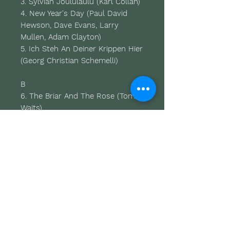
3. Sylvian Joululaulu (Karl Collan)
4. New Year's Day (Paul David
Hewson, Dave Evans, Larry
Mullen, Adam Clayton)
5. Ich Steh An Deiner Krippen Hier
(Georg Christian Schemelli)
B
6. The Briar And The Rose (Tom
Waits)
7. The Snows They Melt The
Soonest (Trad.)
8. In The Bleak Midwinter (Harold
Darke)
9. And So It Goes (Billy Joel)
10. The Cherry Tree Carol
(Trad./Ralph Vaughan Williams)
Gewicht